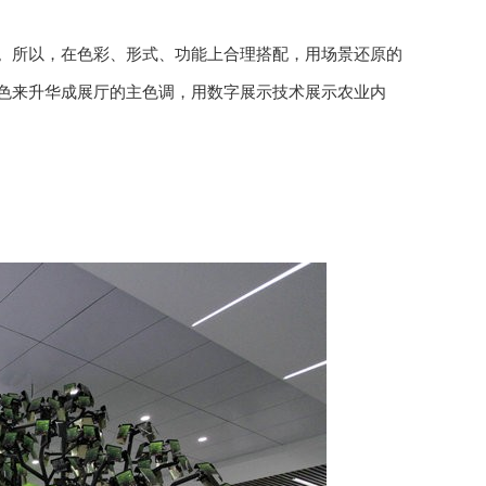
所以，在色彩、形式、功能上合理搭配，用场景还原的
色来升华成展厅的主色调，用数字展示技术展示农业内