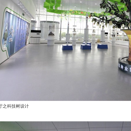
厅之科技树设计