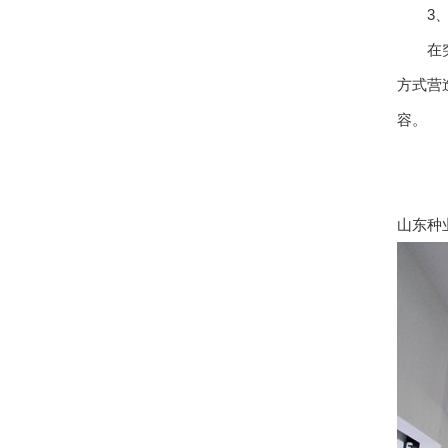
3、视
在突出
方式营
容。
山东种