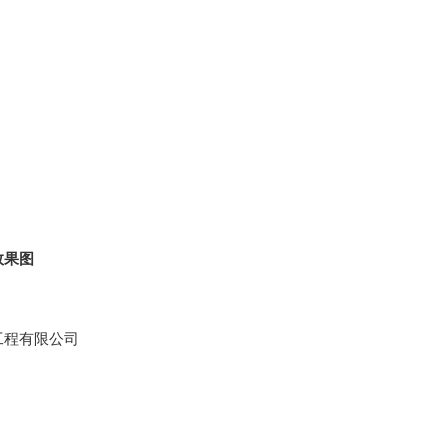
效果图
工程有限公司