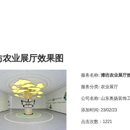
坊农业展厅效果图
服务名称:
潍坊农业展厅
服务分类:
农业展厅
公司名称:
山东奥扬装饰
添加时间:
23/02/23
点击次数：
1221