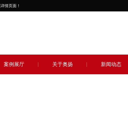
览详情页面！
案例展厅
关于奥扬
新闻动态